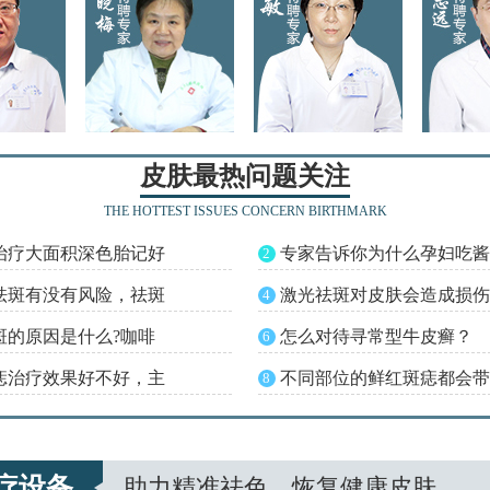
皮肤最热问题关注
THE HOTTEST ISSUES CONCERN BIRTHMARK
治疗大面积深色胎记好
专家告诉你为什么孕妇吃酱
2
祛斑有没有风险，祛斑
激光祛斑对皮肤会造成损伤
4
斑的原因是什么?咖啡
怎么对待寻常型牛皮癣？
6
痣治疗效果好不好，主
不同部位的鲜红斑痣都会带
8
疗设备
助力精准祛色，恢复健康皮肤