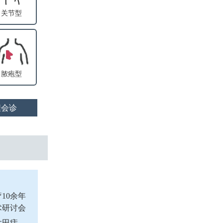
关节型
脓疱型
程会诊
10余年
术研讨会
太田痣、