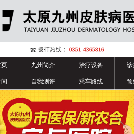
拨打热线：
0351-4365816
主页
九州简介
治疗设备
诊
时间
自我测评
乘车路线
预