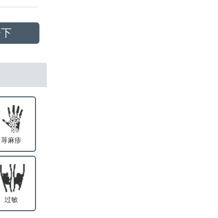
一下
荨麻疹
过敏