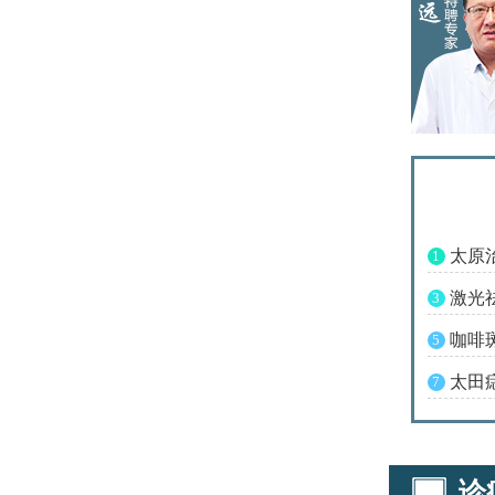
太原
1
激光
3
咖啡
5
太田
7
诊