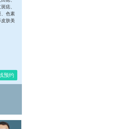
红斑痣、
斑、色素
等皮肤美
线预约
（用最认真的态度，做最专业的
治疗的心态，让治疗达到