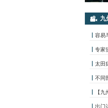
九
丨
容易
丨
专家
丨
太田
丨
不同
丨
【九
丨
出门