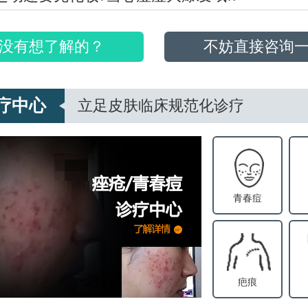
没有想了解的？
不妨直接咨询
疗中心
立足皮肤临床规范化诊疗
青春痘
疤痕