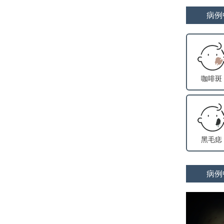
病例
咖啡斑
黑毛痣
病例