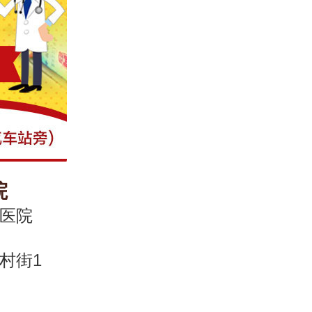
院
医院
村街1