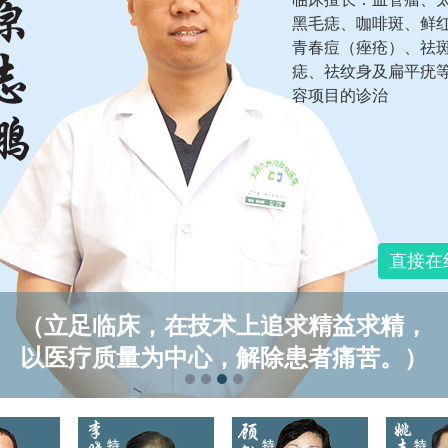
黑毛痣、咖啡斑、鲜
青春痘（痤疮）、祛
痣、祛纹身及扁平疣
容项目的诊治
直接在
（立足临床，在技术上追求精益求精，
以医疗质量为中心，解除患者痛苦。）