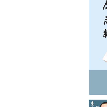
擅长诊治：牛皮癣、胎记、太
田痣、痤疮、疤痕、红血丝、
黄褐斑等方面有着很深的造
诣。
直接在线预约
先进技术近乎执着的追求，
升技术，最快最好治愈患者）